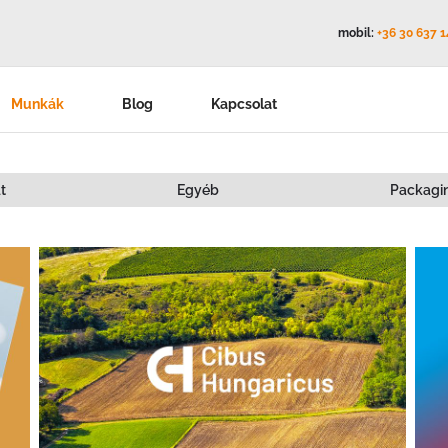
mobil:
+36 30 637 
Munkák
Blog
Kapcsolat
t
Egyéb
Packagi