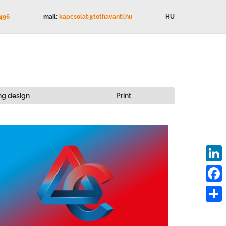
1496
mail:
kapcsolat@tothavanti.hu
HU
ng design
Print
Linke
Face
Ossz
meg