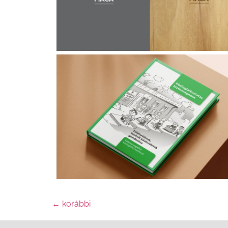
←
korábbi